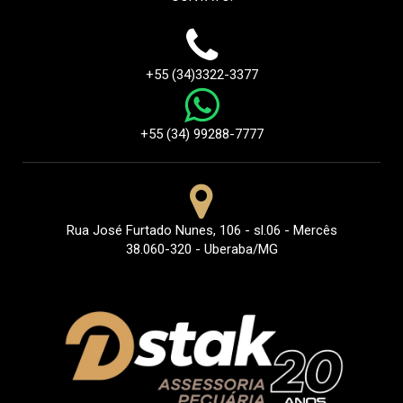
+55 (34)3322-3377
+55 (34) 99288-7777
Rua José Furtado Nunes, 106 - sl.06 - Mercês
38.060-320 - Uberaba/MG